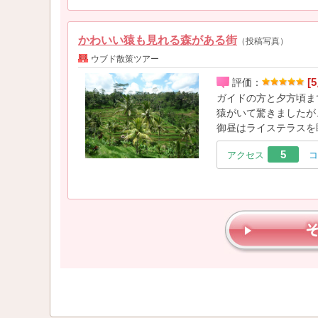
かわいい猿も見れる森がある街
（投稿写真）
ウブド散策ツアー
[5
評価：
ガイドの方と夕方頃ま
猿がいて驚きましたが
御昼はライステラスを
5
アクセス
コ