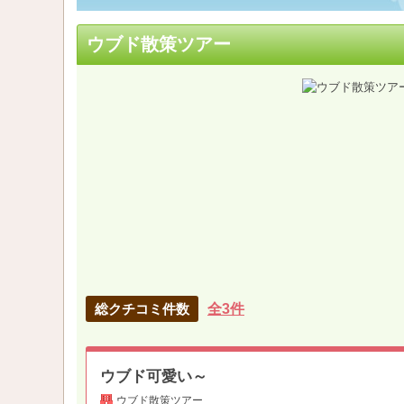
ウブド散策ツアー
総クチコミ件数
全3件
ウブド可愛い～
ウブド散策ツアー