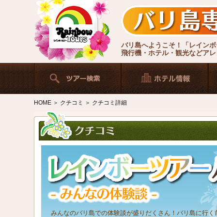
バリ島へようこそ！「レインボ
飛行機・ホテル・観光などアレ
HOME
＞
クチコミ
＞ クチコミ詳細
みんなのバリ島での体験談が盛りだくさん！バリ島に行く