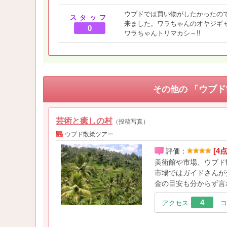
ウブドでは買い物がしたかったの
スタッフ
来ました。ワラちゃんのオヤジギ
0
ワラちゃんトリマカシ～!!
ウブド
その他の 「
芸術と癒しの村
（投稿写真）
ウブド散策ツアー
[4点
評価：
美術館や市場、ウブド
市場ではガイドさんが
金の目安も分からず言
4
アクセス
コ