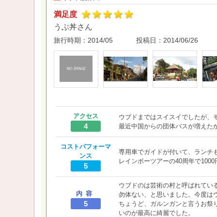
満足度
うぶ丼さん
旅行時期：
2014/05
投稿日：
2014/06/26
アクセス
ウブドまではスイスイでしたが、
4
最近中国からの団体バスが増えた
コストパフォーマ
専用車でガイドが付いて、ランチ
ンス
レインボーツアーの40周年で100
5
ウブドのは芸術の村と呼ばれてい
内容
勿体ない、と思いました。今度は
5
ちょうど、ガルンガンと言うお祭
いのが最高に綺麗でした。