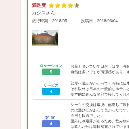
満足度
カシスさん
旅行時期：
2018/05
投稿日：
2018/06/04
ロケーション
お花も咲いていて日射しは少し強
5
自然は多いですが清潔感があり、
部屋へ電話がかかってくる時に日
サービス
それ以外は日本の一般的なホテル
4
基本的にみんな笑顔で接してくれ
シーツの交換は環境に配慮して数
のは遊び心があって良かったです
冷房も快適でした。
客室
屋外に冷蔵庫があるため、飲み物
4
は飲んだ分は毎日補充されていま