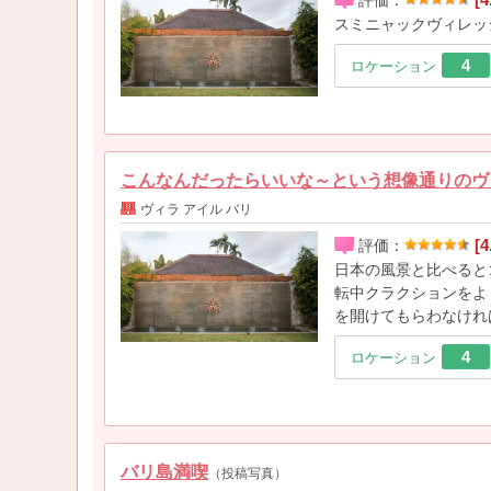
評価：
スミニャックヴィレッ
4
ロケーション
こんなんだったらいいな～という想像通りのヴ
ヴィラ アイル バリ
[4
評価：
日本の風景と比べると
転中クラクションをよ
を開けてもらわなけれ
4
ロケーション
バリ島満喫
（投稿写真）