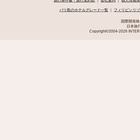
旅行条件書・旅行業約款
｜
会社案内
｜
個人情報保
バリ島のホテルグレード一覧
｜
フィリピンリゾ
国際開発株
日本旅行
Copyright©2004-2026 INTE