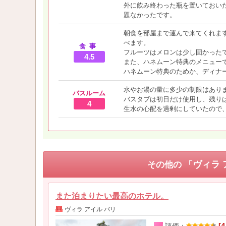
外に飲み終わった瓶を置いておい
題なかったです。
朝食を部屋まで運んで来てくれま
べます。
食事
フルーツはメロンは少し固かった
4.5
また、ハネムーン特典のメニュー
ハネムーン特典のためか、ディナ
水やお湯の量に多少の制限はあり
バスルーム
バスタブは初日だけ使用し、残り
4
生水の心配を過剰にしていたので
ヴィラ 
その他の 「
また泊まりたい最高のホテル。
ヴィラ アイル バリ
[4