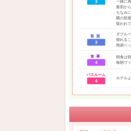
3
一緒に
最初か
ちなみ
隣の部
疑われ
ダブルベ
客室
寝れる
3
簡易ベ
食事
朝食は
4
毎朝ヴ
バスルーム
ホテル
4