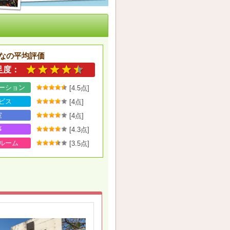
なの平均評価
足度：
ーション
[4.5点]
ビス
[4点]
室
[4点]
事
[4.3点]
ルーム
[3.5点]