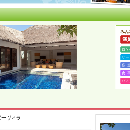
みん
満
ロケ
サー
客
食
バス
ビーヴィラ