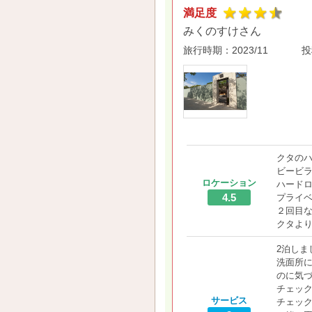
満足度
みくのすけさん
旅行時期：
2023/11
投
クタのハ
ビービラ
ロケーション
ハード
4.5
プライ
２回目
クタよ
2泊しま
洗面所
のに気
チェッ
サービス
チェッ