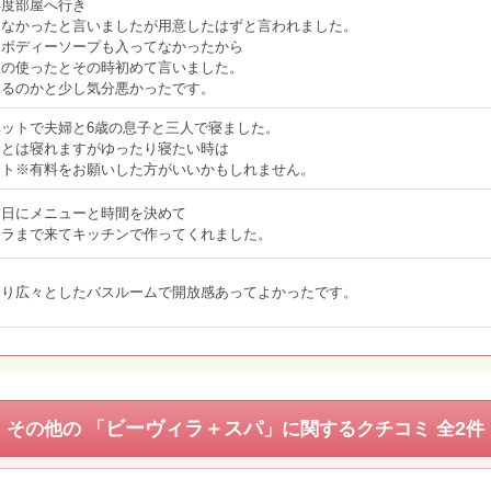
再度部屋へ行き
らなかったと言いましたが用意したはずと言われました。
にボディーソープも入ってなかったから
屋の使ったとその時初めて言いました。
てるのかと少し気分悪かったです。
ットで夫婦と6歳の息子と三人で寝ました。
ことは寝れますがゆったり寝たい時は
ット※有料をお願いした方がいいかもしれません。
前日にメニューと時間を決めて
ィラまで来てキッチンで作ってくれました。
より広々としたバスルームで開放感あってよかったです。
ビーヴィラ＋スパ
2
その他の 「
」に関するクチコミ
全
件