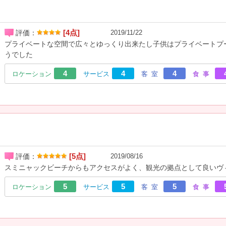
[4点]
評価：
2019/11/22
プライベートな空間で広々とゆっくり出来たし子供はプライベートプ
うでした
4
4
4
ロケーション
サービス
客室
食事
[5点]
評価：
2019/08/16
スミニャックビーチからもアクセスがよく、観光の拠点として良いヴ
5
5
5
ロケーション
サービス
客室
食事