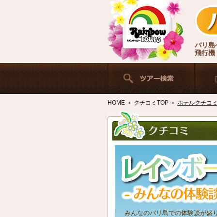
バリ島
飛行機
HOME
＞
クチコミTOP
＞
ホテルクチコ
みんなのバリ島での体験談が盛